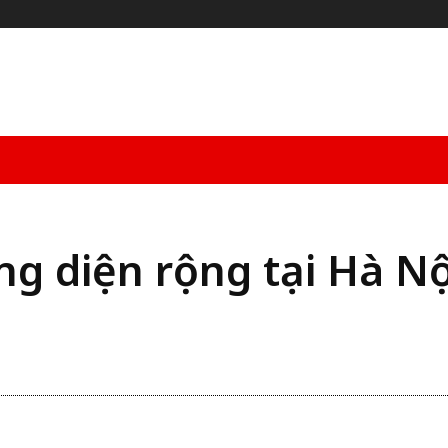
Hóa – Thể Thao
Công Nghệ
Sức Khỏe
More
 diện rộng tại Hà Nộ