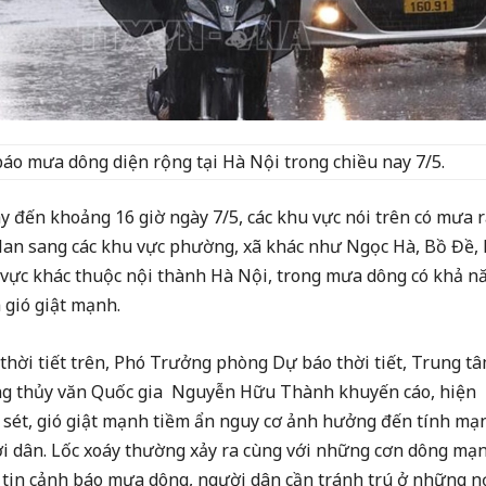
áo mưa dông diện rộng tại Hà Nội trong chiều nay 7/5.
y đến khoảng 16 giờ ngày 7/5, các khu vực nói trên có mưa 
 lan sang các khu vực phường, xã khác như Ngọc Hà, Bồ Đề,
 vực khác thuộc nội thành Hà Nội, trong mưa dông có khả n
và gió giật mạnh.
 thời tiết trên, Phó Trưởng phòng Dự báo thời tiết, Trung t
ng thủy văn Quốc gia Nguyễn Hữu Thành khuyến cáo, hiện
, sét, gió giật mạnh tiềm ẩn nguy cơ ảnh hưởng đến tính mạ
ời dân. Lốc xoáy thường xảy ra cùng với những cơn dông mạn
g tin cảnh báo mưa dông, người dân cần tránh trú ở những n