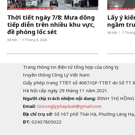
Thời tiết ngày 7/8: Mưa dông
Lấy ý ki
tiếp diễn trên nhiều khu vực,
ngầm tr
đề phòng lốc sét
Xã hội
7 Tháng
Xã hội
7 Tháng 8, 2026
Trang thông tin điện tử tổng hợp của công ty
truyền thông Công Lý Việt Nam
Giấy phép trang TTĐT số 4067/GP-TTĐT do Sở TT 
Hà Nội cấp ngày 29 tháng 11 năm 2021.
Người chịu trách nhiệm nội dung:
ĐINH THỊ HỒNG
Email:
tinconglyphapluat@gmail.com
Địa chỉ trụ sở:
Số 167 phố Thái Hà, Phường Láng Hạ,
ĐT:
02437805022