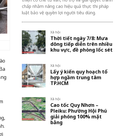
chấp nhằm nâng cao hiệu quả thực thi pháp
luật bảo vệ quyền lợi người tiêu dùng.
Xã hội
Thời tiết ngày 7/8: Mưa
dông tiếp diễn trên nhiều
khu vực, đề phòng lốc sét
rào
Xã hội
 Ba
Lấy ý kiến quy hoạch tổ
ăng
hợp ngầm trung tâm
TP.HCM
Xã hội
âm
Cao tốc Quy Nhơn –
Pleiku: Phường Hội Phú
giải phóng 100% mặt
ng,
bằng
h.
ơi