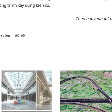
công trình xây dựng kiên cố.
Theo baovephaplua
a dông
thời tiết
Facebook
X
In
Email