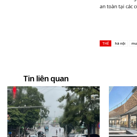
an toàn tại các 
THẺ
hà nội
mư
Chia sẻ
Tin liên quan