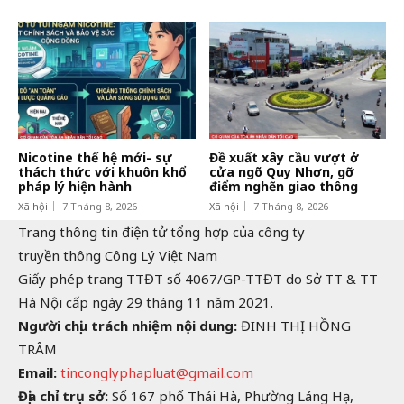
Nicotine thế hệ mới- sự
Đề xuất xây cầu vượt ở
thách thức với khuôn khổ
cửa ngõ Quy Nhơn, gỡ
pháp lý hiện hành
điểm nghẽn giao thông
Xã hội
7 Tháng 8, 2026
Xã hội
7 Tháng 8, 2026
Trang thông tin điện tử tổng hợp của công ty
truyền thông Công Lý Việt Nam
Giấy phép trang TTĐT số 4067/GP-TTĐT do Sở TT & TT
Hà Nội cấp ngày 29 tháng 11 năm 2021.
Người chịu trách nhiệm nội dung:
ĐINH THỊ HỒNG
TRÂM
Email:
tinconglyphapluat@gmail.com
Địa chỉ trụ sở:
Số 167 phố Thái Hà, Phường Láng Hạ,