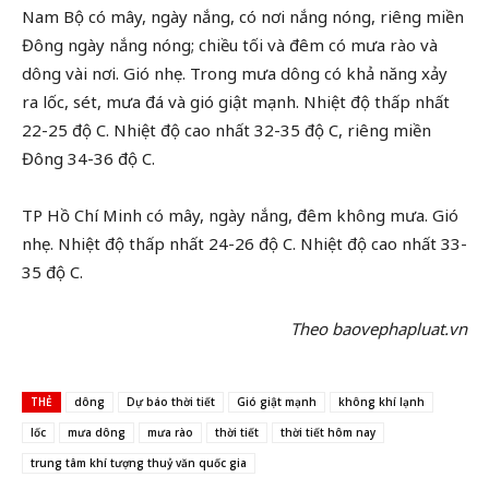
Nam Bộ có mây, ngày nắng, có nơi nắng nóng, riêng miền
Đông ngày nắng nóng; chiều tối và đêm có mưa rào và
dông vài nơi. Gió nhẹ. Trong mưa dông có khả năng xảy
ra lốc, sét, mưa đá và gió giật mạnh. Nhiệt độ thấp nhất
22-25 độ C. Nhiệt độ cao nhất 32-35 độ C, riêng miền
Đông 34-36 độ C.
TP Hồ Chí Minh có mây, ngày nắng, đêm không mưa. Gió
nhẹ. Nhiệt độ thấp nhất 24-26 độ C. Nhiệt độ cao nhất 33-
35 độ C.
Theo baovephapluat.vn
THẺ
dông
Dự báo thời tiết
Gió giật mạnh
không khí lạnh
lốc
mưa dông
mưa rào
thời tiết
thời tiết hôm nay
trung tâm khí tượng thuỷ văn quốc gia