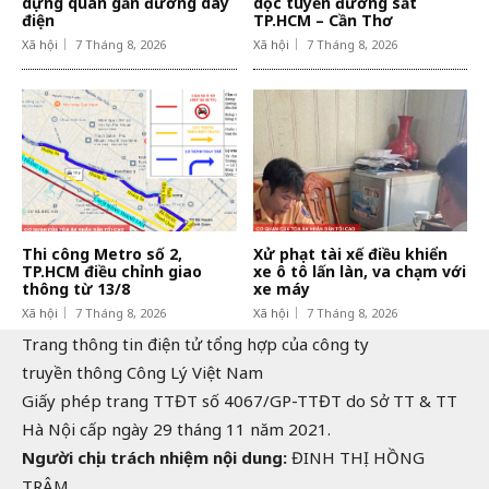
dựng quán gần đường dây
dọc tuyến đường sắt
điện
TP.HCM – Cần Thơ
Xã hội
7 Tháng 8, 2026
Xã hội
7 Tháng 8, 2026
Thi công Metro số 2,
Xử phạt tài xế điều khiển
TP.HCM điều chỉnh giao
xe ô tô lấn làn, va chạm với
thông từ 13/8
xe máy
Xã hội
7 Tháng 8, 2026
Xã hội
7 Tháng 8, 2026
Trang thông tin điện tử tổng hợp của công ty
truyền thông Công Lý Việt Nam
Giấy phép trang TTĐT số 4067/GP-TTĐT do Sở TT & TT
Hà Nội cấp ngày 29 tháng 11 năm 2021.
Người chịu trách nhiệm nội dung:
ĐINH THỊ HỒNG
TRÂM