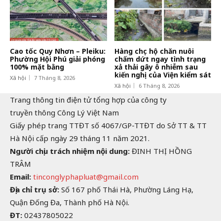
Cao tốc Quy Nhơn – Pleiku:
Hàng chục hộ chăn nuôi
Phường Hội Phú giải phóng
chấm dứt ngay tình trạng
100% mặt bằng
xả thải gây ô nhiễm sau
kiến nghị của Viện kiểm sát
Xã hội
7 Tháng 8, 2026
Xã hội
6 Tháng 8, 2026
Trang thông tin điện tử tổng hợp của công ty
truyền thông Công Lý Việt Nam
Giấy phép trang TTĐT số 4067/GP-TTĐT do Sở TT & TT
Hà Nội cấp ngày 29 tháng 11 năm 2021.
Người chịu trách nhiệm nội dung:
ĐINH THỊ HỒNG
TRÂM
Email:
tinconglyphapluat@gmail.com
Địa chỉ trụ sở:
Số 167 phố Thái Hà, Phường Láng Hạ,
Quận Đống Đa, Thành phố Hà Nội.
ĐT:
02437805022