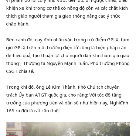
vi phạm do lỗi cố ý như vượt đèn đỏ, đi ngược chiều, điều
khiển xe khi trong cơ thể có nồng độ cồn và các chất kích
thích giúp người tham gia giao thông nâng cao ý thức
chấp hành.
Bên cạnh đó, quy định nhân văn trong trừ điểm GPLX, tạm
giữ GPLX trên môi trường điện tử cũng là biện pháp răn
đe hiệu quả, tạo thuận lợi cho người dân khi tham gia giao
thông”, Thượng tá Nguyễn Mạnh Tuấn, Phó trưởng Phòng
CSGT chia sẻ.
Trong khi đó, ông Lê Kim Thành, Phó Chủ tịch chuyên
trách Ủy ban ATGT quốc gia, cho rằng: Với tốc độ tăng
trưởng của phương tiện và dân số như hiện nay, Nghị định
168 ra đời là rất cần thiết.