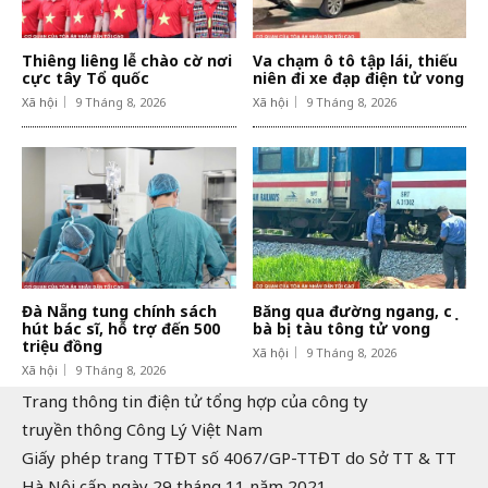
Thiêng liêng lễ chào cờ nơi
Va chạm ô tô tập lái, thiếu
cực tây Tổ quốc
niên đi xe đạp điện tử vong
Xã hội
9 Tháng 8, 2026
Xã hội
9 Tháng 8, 2026
Đà Nẵng tung chính sách
Băng qua đường ngang, cụ
hút bác sĩ, hỗ trợ đến 500
bà bị tàu tông tử vong
triệu đồng
Xã hội
9 Tháng 8, 2026
Xã hội
9 Tháng 8, 2026
Trang thông tin điện tử tổng hợp của công ty
truyền thông Công Lý Việt Nam
Giấy phép trang TTĐT số 4067/GP-TTĐT do Sở TT & TT
Hà Nội cấp ngày 29 tháng 11 năm 2021.