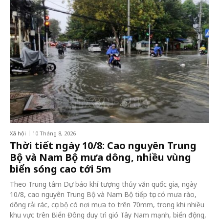
Xã hội
10 Tháng 8, 2026
Thời tiết ngày 10/8: Cao nguyên Trung
Bộ và Nam Bộ mưa dông, nhiều vùng
biển sóng cao tới 5m
Theo Trung tâm Dự báo khí tượng thủy văn quốc gia, ngày
10/8, cao nguyên Trung Bộ và Nam Bộ tiếp tục có mưa rào,
dông rải rác, cục bộ có nơi mưa to trên 70mm, trong khi nhiều
khu vực trên Biển Đông duy trì gió Tây Nam mạnh, biển động,