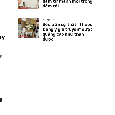
dâm từ manh mối trong
đêm tối
Pháp luật
Bóc trần sự thật “Thuốc
Đông y gia truyền” được
quảng cáo như thần
uy
dược
ợp
ã