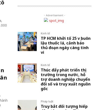
tô
- Advertisement -
a,
3.000
Kinh tế
TP HCM khởi tố 25 vụ buôn
lậu thuốc lá, cảnh báo
thủ đoạn ngày càng tinh
vi
Kinh tế
án
Thúc đẩy phát triển thị
trường trong nước, hỗ
dân
trợ doanh nghiệp chuyển
đổi số và truy xuất nguồn
gốc
p
thành
Pháp luật
h
Truy bắt đối tượng hiếp