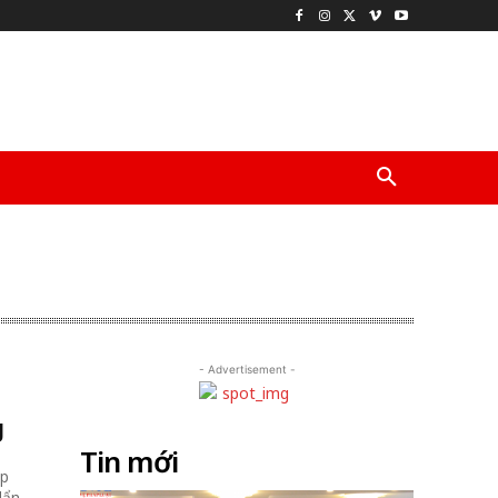
- Advertisement -
g
g
Tin mới
ợp
lẩn