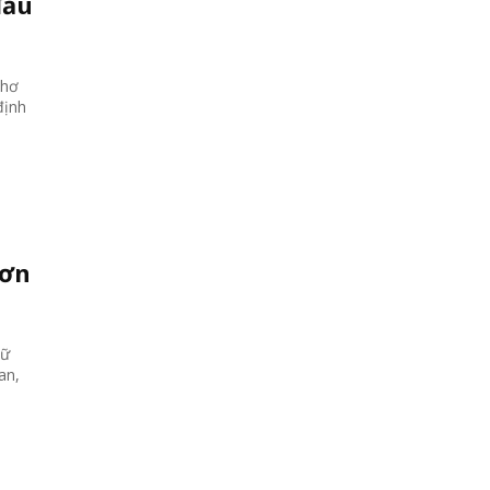
đầu
Thơ
định
hơn
iữ
an,