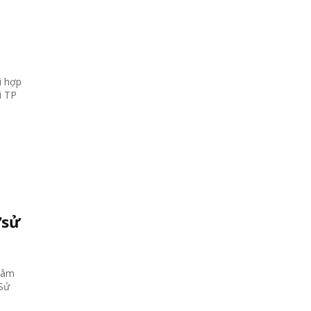
i hợp
i TP
“sử
 Lâm
“Sử