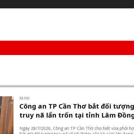
Hóa – Thể Thao
Công Nghệ
Sức Khỏe
More
Xã hội
Công an TP Cần Thơ bắt đối tượn
truy nã lẩn trốn tại tỉnh Lâm Đồn
Ngày 28/7/2026, Công an TP Cần Thờ cho biết vừa phối h
bắt giữ đối tượng truy nã về tội “trộm cắp tài sản” khi đang 