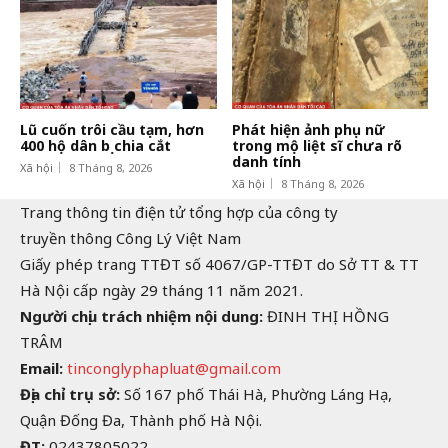
Lũ cuốn trôi cầu tạm, hơn
Phát hiện ảnh phụ nữ
400 hộ dân bị chia cắt
trong mộ liệt sĩ chưa rõ
danh tính
Xã hội
8 Tháng 8, 2026
Xã hội
8 Tháng 8, 2026
Trang thông tin điện tử tổng hợp của công ty
truyền thông Công Lý Việt Nam
Giấy phép trang TTĐT số 4067/GP-TTĐT do Sở TT & TT
Hà Nội cấp ngày 29 tháng 11 năm 2021.
Người chịu trách nhiệm nội dung:
ĐINH THỊ HỒNG
TRÂM
Email:
tinconglyphapluat@gmail.com
Địa chỉ trụ sở:
Số 167 phố Thái Hà, Phường Láng Hạ,
Quận Đống Đa, Thành phố Hà Nội.
ĐT:
02437805022